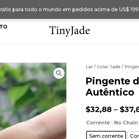
grátis para todo o mundo em pedidos acima de US$ 19
TO
Lar
/
Colar Jade
/ Pinge
Pingente d
Autêntico
$
32,88
–
$
37,
Corrente
: No Chain
Sem corrente
Cor