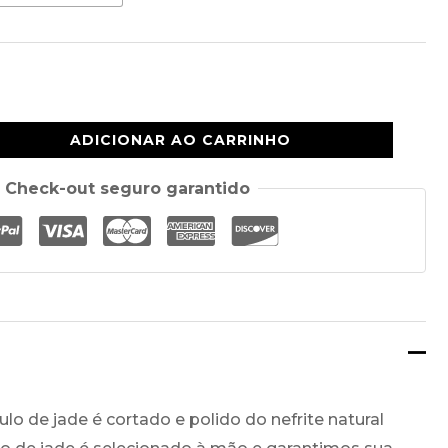
$32,88
através
$37,88
ADICIONAR AO CARRINHO
Check-out seguro garantido
ulo de jade é cortado e polido do nefrite natural