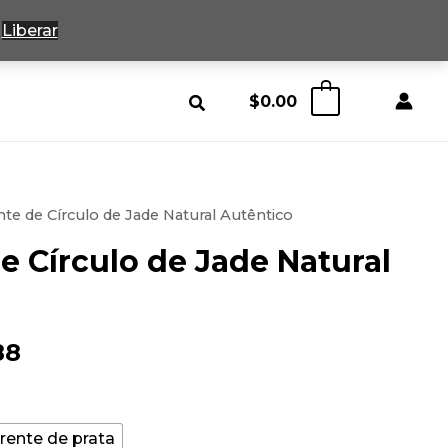
9
Liberar
$
0.00
0
nte de Círculo de Jade Natural Autêntico
e Círculo de Jade Natural
Faixa
88
de
preço:
rente de prata