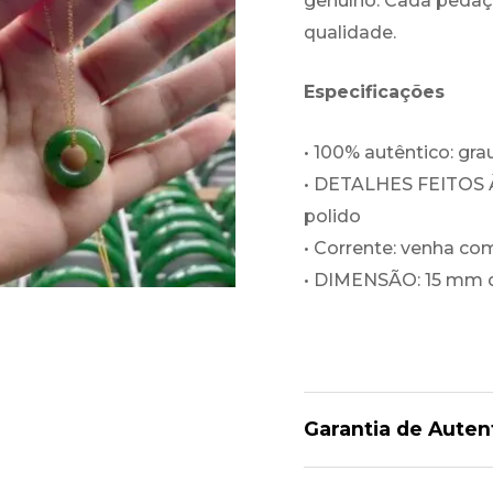
genuíno. Cada pedaç
qualidade.
Especificações
• 100% autêntico: gr
• DETALHES FEITOS À
polido
• Corrente: venha co
• DIMENSÃO: 15 mm 
Garantia de Auten