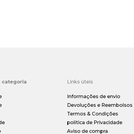
crédito (geralmente c
Oferecemos uma ga
cada pedido. Se dese
conosco para obter 
devem estar com sta
Se for problema d
você, tire fotos do i
 categoria
Links úteis
Assumiremos a respo
e
Informações de envio
Mais devolução e ree
e
Devoluções e Reembolsos
devolução
Termos & Condições
de
política de Privacidade
e
Aviso de compra