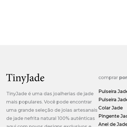
comprar
por
Pulseira Jad
TinyJade é uma das joalherias de jade
Pulseira Jad
mais populares. Você pode encontrar
Colar Jade
uma grande seleção de joias artesanais
Pingente Ja
de jade nefrita natural 100% autênticas
Anel de Jad
aqui com novos designs exclusivos e