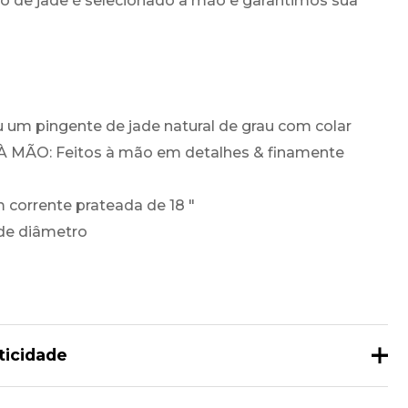
o de jade é selecionado à mão e garantimos sua
au um pingente de jade natural de grau com colar
 MÃO: Feitos à mão em detalhes & finamente
m corrente prateada de 18 ″
de diâmetro
ticidade