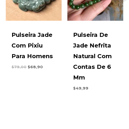
Pulseira Jade
Pulseira De
Com Pixiu
Jade Nefrita
Para Homens
Natural Com
Contas De 6
O
O
$
79,00
$
68,90
preço
preço
Mm
original
atual
era:
é:
$79,00.
$68,90.
$
49,99