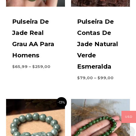
Pulseira De
Pulseira De
Jade Real
Contas De
Grau AA Para
Jade Natural
Homens
Verde
Esmeralda
Faixa
$
65,99
–
$
259,00
de
preço:
Faixa
$
79,00
–
$
99,00
$65,99
de
através
preço:
$259,00
$79,00
através
-13%
$99,00
USD