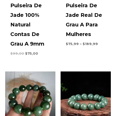
Pulseira De
Pulseira De
Jade 100%
Jade Real De
Natural
Grau A Para
Contas De
Mulheres
Grau A 9mm
Faixa
$
75,99
–
$
189,99
de
preço:
O
O
$
99,00
$
75,00
$75,99
preço
preço
através
original
atual
$189,99
era:
é:
$99,00.
$75,00.