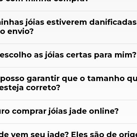
minhas jóias estiverem danificadas
o envio?
escolho as jóias certas para mim?
 posso garantir que o tamanho q
esteja correto?
uro comprar jóias jade online?
de vem seu jade? Eles são de ori