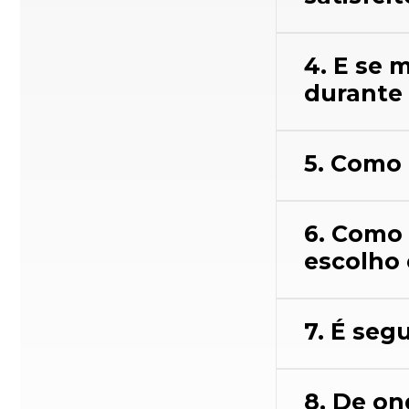
4. E se 
durante 
5. Como 
6. Como
escolho 
7. É seg
8. De on