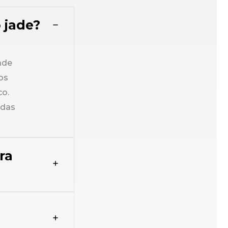
 jade?
ade
os
co.
adas
ra