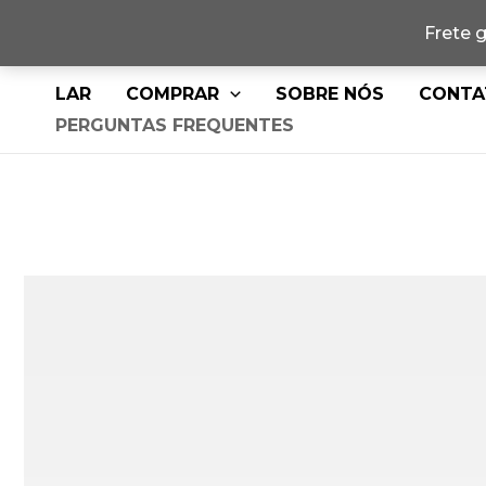
Frete 
Pular
LAR
COMPRAR
SOBRE NÓS
CONTA
para
PERGUNTAS FREQUENTES
o
conteúdo