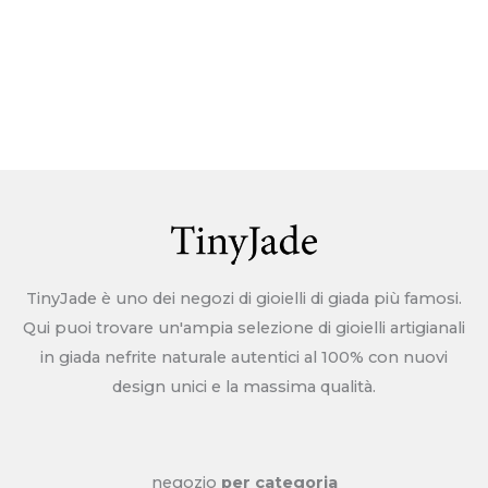
immagini al servizio clienti. Ci assumeremo la
responsabilità dell'articolo con problemi di qualità.
Ulteriori resi e rimborsi, si prega di controllare >>>
Politica di ritorno
TinyJade è uno dei negozi di gioielli di giada più famosi.
Qui puoi trovare un'ampia selezione di gioielli artigianali
in giada nefrite naturale autentici al 100% con nuovi
design unici e la massima qualità.
negozio
per categoria