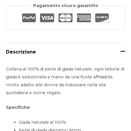
perle
Pagamento sicuro garantito
di
giada
naturale
verde
quantità
Descrizione
Collana al 100% di perle di giada naturale, ogni tallone di
giada è selezionata a mano da una fonte affidabile,
molto adatto alle donne da indossare nella vita
quotidiana e come regalo.
Specifiche
Giada naturale al 100%.
Perle di giada diametro 9mm