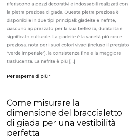
riferiscono a pezzi decorativi e indossabili realizzati con
la pietra preziosa di giada. Questa pietra preziosa è
disponibile in due tipi principali: giadeite e nefrite,
ciascuno apprezzato per la sua bellezza, durabilità e
significato culturale. La giadeite è la varietà più rara e
preziosa, nota per i suoi colori vivaci (incluso il pregiato
"verde imperiale"), la consistenza fine e la maggiore
traslucenza. La nefrite è più […]
Cosa
Per saperne di più "
sono
i
Come misurare la
gioielli
di
dimensione del braccialetto
giada?
di giada per una vestibilità
Una
perfetta
guida