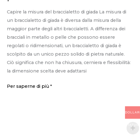
completa
Capire la misura del braccialetto di giada La misura di
al
un braccialetto di giada è diversa dalla misura della
significato
maggior parte degli altri braccialetti. A differenza dei
e
bracciali in metallo o pelle che possono essere
al
regolati o ridimensionati, un braccialetto di giada è
valore
scolpito da un unico pezzo solido di pietra naturale.
dei
Ciò significa che non ha chiusura, cerniera e flessibilità:
tipi
la dimensione scelta deve adattarsi
Come
Per saperne di più "
misurare
la
dimensione
DOLLAR
del
STATUN
braccialetto
di