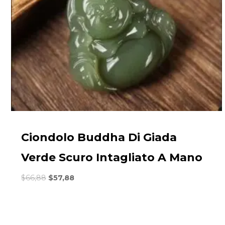
Ciondolo Buddha Di Giada
Verde Scuro Intagliato A Mano
Il
Il
$
66,88
$
57,88
prezzo
prezzo
originale
attuale
era:
è:
$66,88.
$57,88.