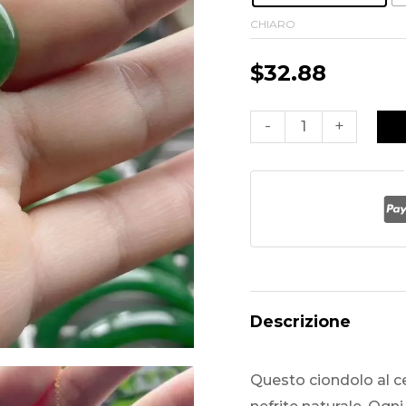
CHIARO
$
32.88
Ciondolo
-
+
circolare
autentico
in
giada
naturale
quantità
Descrizione
Questo ciondolo al ce