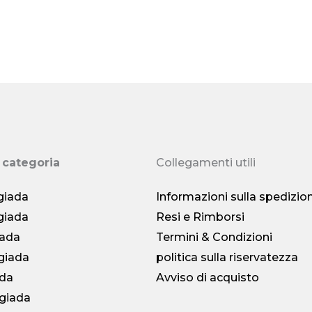
2）Il periodo di arriv
solito circa 7-20 giorn
Offriamo una garan
desideri restituire i tu
spedizione.
Nota: tut
 categoria
Collegamenti utili
Se è un problema d
foto dell'articolo e i
 giada
Informazioni sulla spedizio
responsabilità dell'ar
 giada
Resi e Rimborsi
iada
Termini & Condizioni
Ulteriori resi e rimbor
giada
politica sulla riservatezza
ada
Avviso di acquisto
 giada