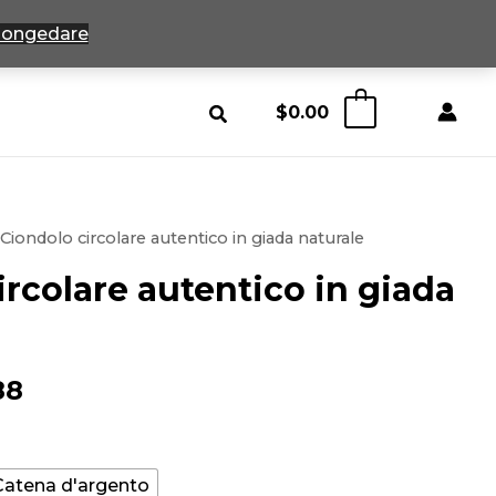
ongedare
$
0.00
0
 Ciondolo circolare autentico in giada naturale
ircolare autentico in giada
Fascia
88
di
prezzo:
Catena d'argento