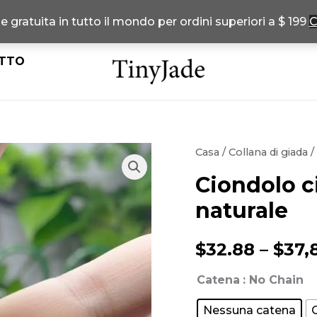
 gratuita in tutto il mondo per ordini superiori a $ 199
C
TTO
Casa
/
Collana di giada
/
Ciondolo c
naturale
$
32.88
–
$
37,
Catena
: No Chain
Nessuna catena