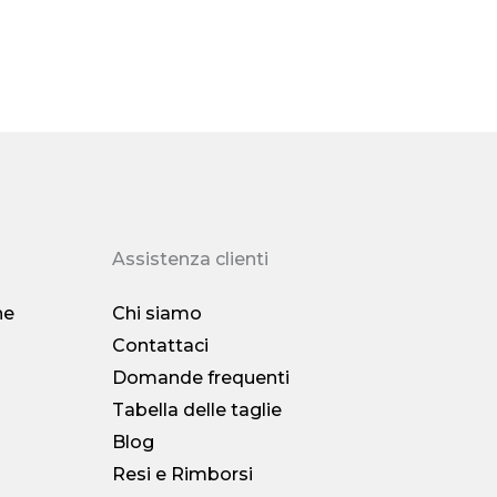
o del rimborso del pagamento con carta di credito (di
i lavorativi)
zia di reso completa di 30 giorni per ogni ordine. Se
oi articoli, devi contattarci per il nostro indirizzo di
ti gli articoli devono avere lo stato originale.
Assistenza clienti
i qualità o ti spediamo una versione errata, scatta
nvia le immagini al servizio clienti. Ci assumeremo la
ne
Chi siamo
ticolo con problemi di qualità.
Contattaci
Domande frequenti
si, si prega di controllare >>>
Politica di ritorno
Tabella delle taglie
Blog
Resi e Rimborsi