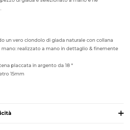
i pezzo di giada è selezionato a mano e ne
.
do un vero ciondolo di giada naturale con collana
 a mano: realizzato a mano in dettaglio & finemente
atena placcata in argento da 18 "
etro 15mm
icità