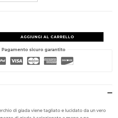
$32.88
Attraverso
$37,88
AGGIUNGI AL CARRELLO
Pagamento sicuro garantito
rchio di giada viene tagliato e lucidato da un vero