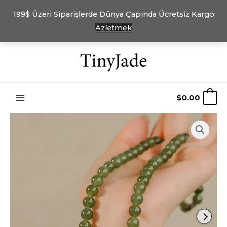
199$ Üzeri Siparişlerde Dünya Çapında Ücretsiz Kargo
Azletmek
İçeriğe
atla
$
0.00
0