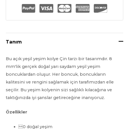
Doğal
Yeşim
Kolye
A
Sınıfı
Tanım
miktar
Bu açık yeşil yeşim kolye Çin tarzı bir tasarımdır. 8
mm'lik gerçek doğal yarı saydam yeşil yeşim
boncuklardan oluşur. Her boncuk, boncukların
kalitesini ve rengini sağlamak için tarafımızdan elle
seçilir. Bu yeşim kolyenin sizi sağlıklı kılacağına ve
taktığınızda iyi şanslar getireceğine inanıyoruz.
Özellikler
0 doğal yeşim