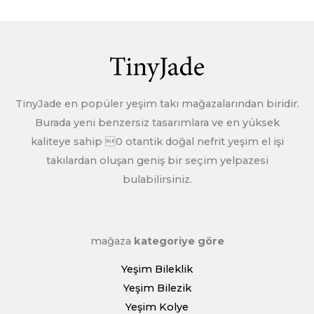
Kalite sorunu varsa veya size yanlış sürüm
gönderiyorsak, lütfen ürünün fotoğraflarını çekin ve
resimleri müşteri hizmetlerine gönderin. Kalite sorunu
öğesinin sorumluluğunu üstleneceğiz.
TinyJade en popüler yeşim takı mağazalarından biridir.
Daha fazla iade ve geri ödeme, lütfen kontrol edin >>>
Burada yeni benzersiz tasarımlara ve en yüksek
İade politikasi
kaliteye sahip 0 otantik doğal nefrit yeşim el işi
takılardan oluşan geniş bir seçim yelpazesi
bulabilirsiniz.
mağaza
kategoriye göre
Yeşim Bileklik
Yeşim Bilezik
Yeşim Kolye