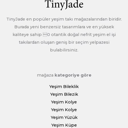
öğesinin sorumluluğunu üstleneceğiz.
TinyJade en popüler yeşim takı mağazalarından biridir.
Daha fazla iade ve geri ödeme, lütfen kontrol edin >>>
Burada yeni benzersiz tasarımlara ve en yüksek
İade politikasi
kaliteye sahip 0 otantik doğal nefrit yeşim el işi
takılardan oluşan geniş bir seçim yelpazesi
bulabilirsiniz.
mağaza
kategoriye göre
Yeşim Bileklik
Yeşim Bilezik
Yeşim Kolye
Yeşim Kolye
Yeşim Yüzük
Yeşim Küpe