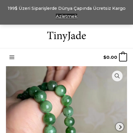
199$ Üzeri Siparişlerde Dünya Çapında Ücretsiz Kargo
Azletmek
İçeriğe
atla
$
0.00
0