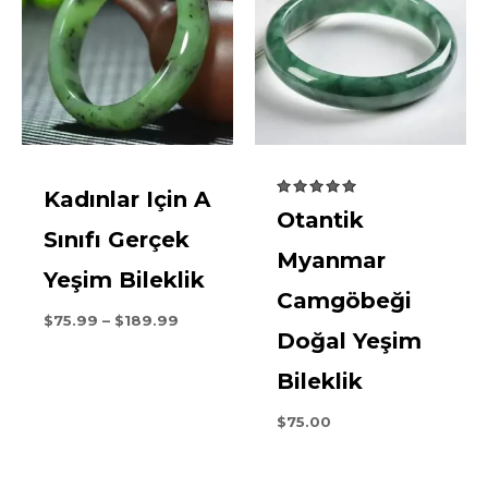
Kadınlar Için A
derecelendirildi
Otantik
5.00
5
Sınıfı Gerçek
üzerinden
Myanmar
Yeşim Bileklik
Camgöbeği
Fiyat
$
75.99
–
$
189.99
Doğal Yeşim
aralığı:
$75.99
başından
Bileklik
sonuna
kadar
$
75.00
$189.99