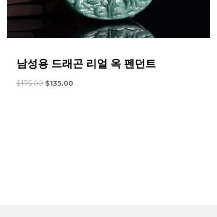
남성용 드래곤 리얼 옥 펜던트
원
현
$
175.00
$
135.00
래
재
가
가
격
격
은
은
다
다
음
음
과
과
같
같
았
습
습
니
니
다.
다.
$135.00.
$175.00.