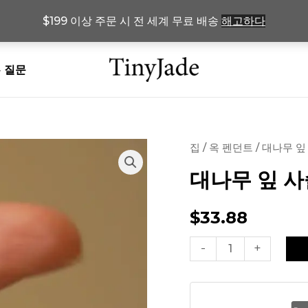
$199 이상 주문 시 전 세계 무료 배송
해고하다
 질문
집
/
옥 펜던트
/ 대나무 잎
대나무 잎 사
$
33.88
대
-
+
나
무
잎