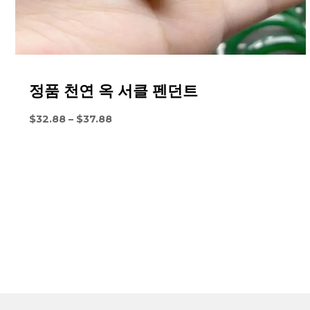
정품 천연 옥 서클 펜던트
가
$
32.88
–
$
37.88
격
대
:
$32.88
~
을
통
해
$37.88