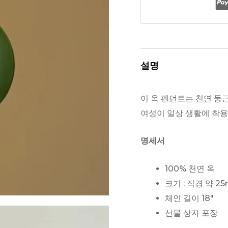
사
슬
이
달
설명
린
천
이 옥 펜던트는 천연 둥
연
여성이 일상 생활에 착용
옥
반
명세서
지
펜
100% 천연 옥
던
크기 : 직경 약 2
트
체인 길이 18″
수
선물 상자 포장
량