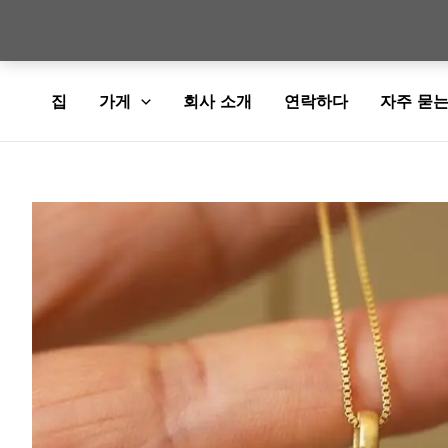
콘
집
가게
회사 소개
연락하다
자주 묻는
텐
츠
로
건
너
뛰
기