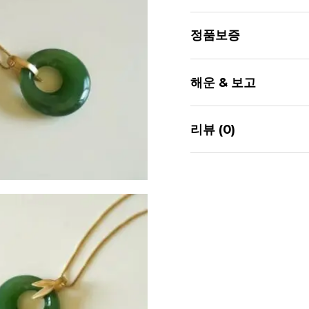
정품보증
우리의 모든 옥은 100
해운 & 보고
우리의 옥은 책임 있는 
리뷰 (0)
보석학자의 인증을 받았
배달 시간:
아직 리뷰가 없습니다.
우리는 고객을 이해합니다
우리는 모든 옥이 염색, 
방법 및 수수료
임을 약속드립니다.
가장 먼저 리뷰
연 옥 반지 펜던
TinyJade 보장–우리
DHL / EMS / USPS 
귀하의 이메일 주소
레스
귀하의 평가
*