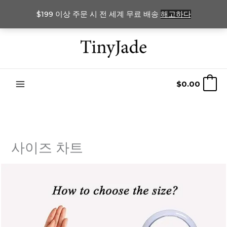
$199 이상 주문 시 전 세계 무료 배송
해고하다
콘
텐
츠
로
$
0.00
0
건
너
뛰
기
사이즈 차트