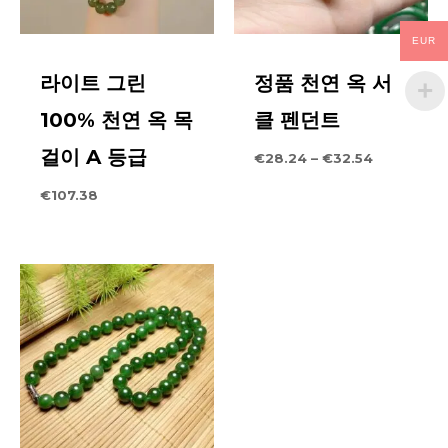
EUR
지금 $199 이상 주문 시 전 세계 무료 배송
라이트 그린
정품 천연 옥 서
추가 배송 정보 확인 >>
배송정보
100% 천연 옥 목
클 펜던트
이름
*
환불에 대하여 & 보고
걸이 A 등급
가
€
28.24
–
€
32.54
격
대
€
107.38
배송 전, 환불 신청이 가능합니다.
:
이메일
*
€28.24
~
1) PayPal 환불 도착 기간(보통 실시간 도착)
을
통
해
다음에 댓글을 달 때 내 이름, 이메일, 웹사이트를 이
2) 신용카드 결제 환불 도착 기간(보통 영업일 기준 약 7~20
€32.54
브라우저에 저장하세요.
일)
우리는 각 주문에 대해 포괄적인 30일 반품 보장을 제공합
니다. 상품을 반품하려면 배송 주소를 당사에 문의해야 합니
다.
참고: 모든 항목은 원래 상태여야 합니다.