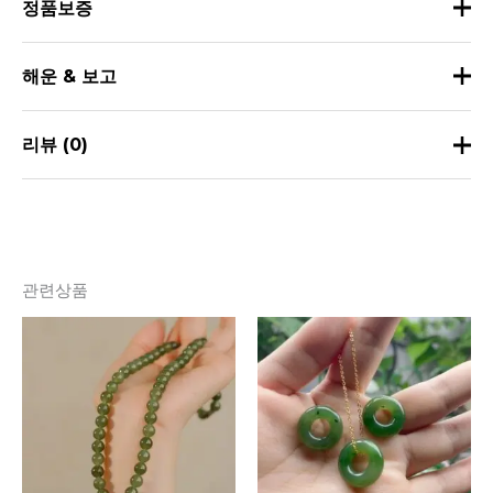
정품보증
우리의 모든 옥은 100% 천연 연옥임을 보장합니다.
해운 & 보고
우리의 옥은 책임 있는 출처에서 직접 선택되었으며 모든 옥
배송 정보
리뷰 (0)
주얼리는 배송 전에 GIA 보석학자의 인증을 받았습니다.
배달 시간:
아직 리뷰가 없습니다.
우리는 고객을 이해합니다’ 옥 주얼리를 구매할 때 진위 여부
에 대한 우려가 있습니다. 우리는 모든 옥이 염색, 담금 또는 기
방법 및 수수료
국가
배달 시간
타 화학적 처리를 거치지 않은 100% 천연 연옥 옥임을 약속드
가장 먼저 리뷰를 작성해 보세요.녹색 천
관련상품
립니다.
미국
연 옥 구슬 목걸이”
DHL / EMS / USPS /
페덱스
/
7-16 영업
귀하의 이메일 주소는 공개되지 않습니다.
필수 입력란
UPS / 익스프레스
TinyJade 보장–우리는 우리가 판매하는 모든 주얼리 제품을
일
영국
이 표시되어 있습니다
*
지지합니다!
모든 배송비는
$
15.9
(배송 보험
귀하의 평가
*
포함) 지금
기타
보통 7-21
국가
영업일
귀하의 리뷰
*