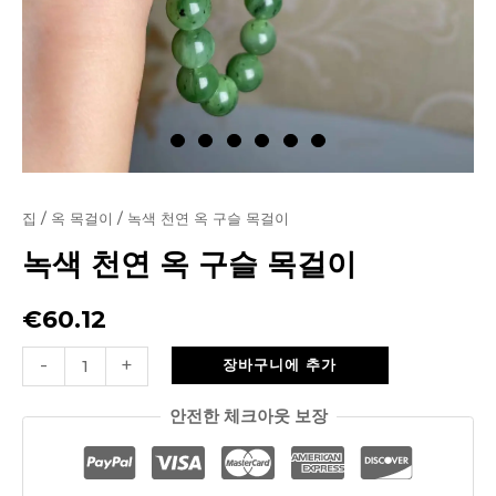
집
/
옥 목걸이
/ 녹색 천연 옥 구슬 목걸이
녹색 천연 옥 구슬 목걸이
€
60.12
녹
-
+
장바구니에 추가
색
안전한 체크아웃 보장
천
연
옥