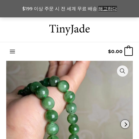
$199 이상 주문 시 전 세계 무료 배송
해고하다
콘
텐
츠
로
$
0.00
0
건
너
뛰
기