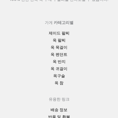
가게
카테고리별
제이드 팔찌
옥 팔찌
옥 목걸이
옥 펜던트
옥 반지
옥 귀걸이
옥구슬
옥 참
유용한 링크
배송 정보
반품 및 환불