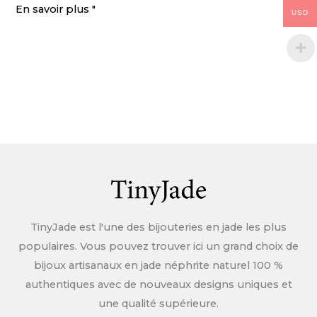
valeur
Comment
En savoir plus "
USD
des
mesurer
types
la
taille
du
bracelet
en
jade
pour
un
ajustement
parfait
TinyJade est l'une des bijouteries en jade les plus
populaires. Vous pouvez trouver ici un grand choix de
bijoux artisanaux en jade néphrite naturel 100 %
authentiques avec de nouveaux designs uniques et
une qualité supérieure.