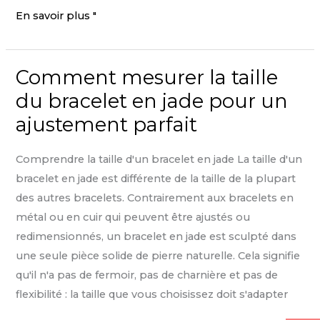
Qu'est-
En savoir plus "
ce
que
Comment mesurer la taille
les
bijoux
du bracelet en jade pour un
en
ajustement parfait
jade
?
Comprendre la taille d'un bracelet en jade La taille d'un
Un
bracelet en jade est différente de la taille de la plupart
guide
des autres bracelets. Contrairement aux bracelets en
complet
métal ou en cuir qui peuvent être ajustés ou
sur
redimensionnés, un bracelet en jade est sculpté dans
la
une seule pièce solide de pierre naturelle. Cela signifie
signification
qu'il n'a pas de fermoir, pas de charnière et pas de
et
flexibilité : la taille que vous choisissez doit s'adapter
la