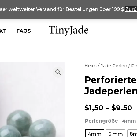
ser weltweiter Versand für Bestellungen über 199 $
Zurü
KT
FAQS
Heim
/
Jade Perlen
/ Pe
Perforierte
Jadeperlen
P
$
1,50
–
$
9.50
$
Perlengröße
: 4mm
d
4mm
6 mm
8