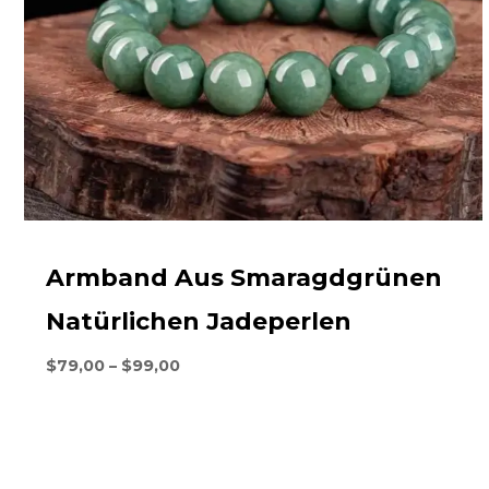
Armband Aus Smaragdgrünen
Natürlichen Jadeperlen
Preisklasse:
$
79,00
–
$
99,00
$79,00
durch
$99,00