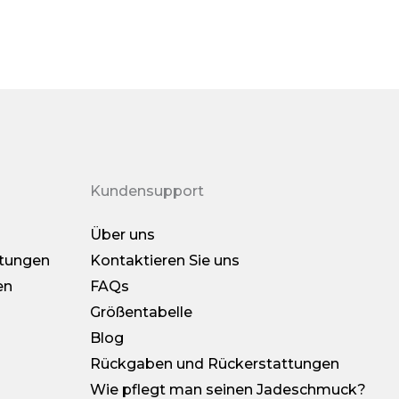
riginalzustand sein.
n Qualitätsproblem handelt oder wir Ihnen eine
nden, machen Sie bitte Fotos vom Artikel und senden
n Kundendienst. Wir übernehmen die Verantwortung
lemartikel.
Kundensupport
d Rückerstattungsmöglichkeiten finden Sie hier >>>
Über uns
tungen
Kontaktieren Sie uns
en
FAQs
Größentabelle
Blog
Rückgaben und Rückerstattungen
Wie pflegt man seinen Jadeschmuck?