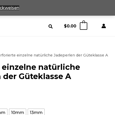
ckweisen
$
0.00
0
rforierte einzelne natürliche Jadeperlen der Güteklasse A
 einzelne natürliche
 der Güteklasse A
reisklasse:
1,50
urch
mm
10mm
13mm