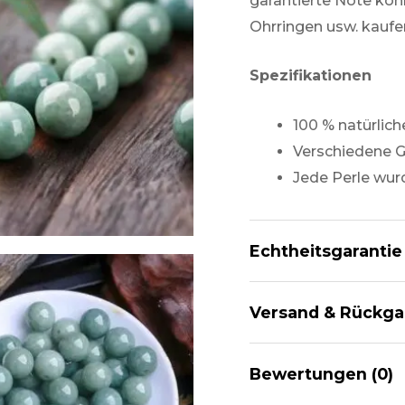
garantierte Note kön
Ohrringen usw. kaufe
Spezifikationen
100 % natürlic
Verschiedene G
Jede Perle wur
Echtheitsgarantie
Alle unsere Jade sind
Versand & Rückg
Unsere Jades sind v
Bewertungen (0)
und jedes Jade-Schmu