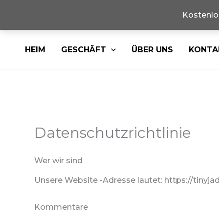
Kostenlo
Überspringen
HEIM
GESCHÄFT
ÜBER UNS
KONTA
Sie
zu
Inhalten
Datenschutzrichtlinie
Wer wir sind
Unsere Website -Adresse lautet: https://tinyja
Kommentare