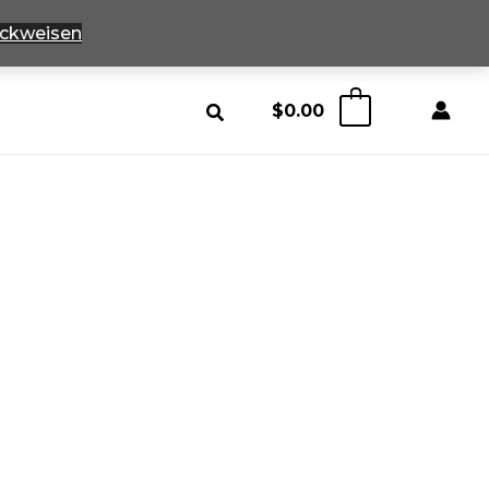
ckweisen
$
0.00
0