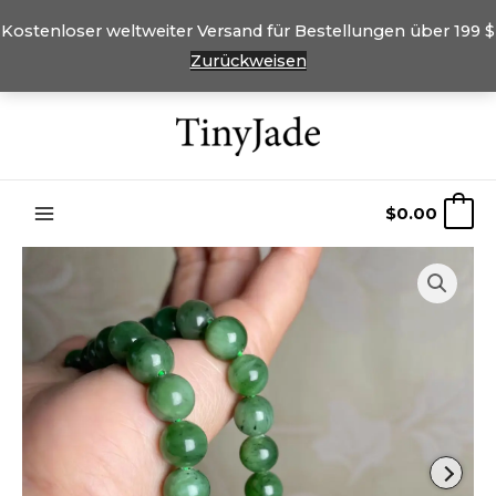
Kostenloser weltweiter Versand für Bestellungen über 199 $
Zurückweisen
Überspringen
Sie
zu
Inhalten
$
0.00
0