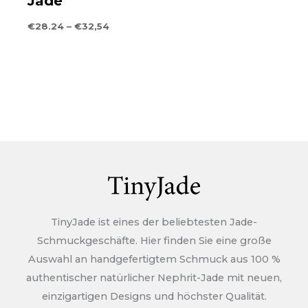
Jade
Sie bitte Fotos vom Artikel und senden Sie die Bilder an
Preisklasse:
€
28.24
–
€
32,54
den Kundendienst. Wir übernehmen die
€28.24
durch
Verantwortung für den Qualitätsproblemartikel.
€32,54
Weitere Rückgabe- und
Rückerstattungsmöglichkeiten finden Sie hier >>>
Rückgaberecht
TinyJade ist eines der beliebtesten Jade-
Schmuckgeschäfte. Hier finden Sie eine große
Auswahl an handgefertigtem Schmuck aus 100 %
authentischer natürlicher Nephrit-Jade mit neuen,
einzigartigen Designs und höchster Qualität.