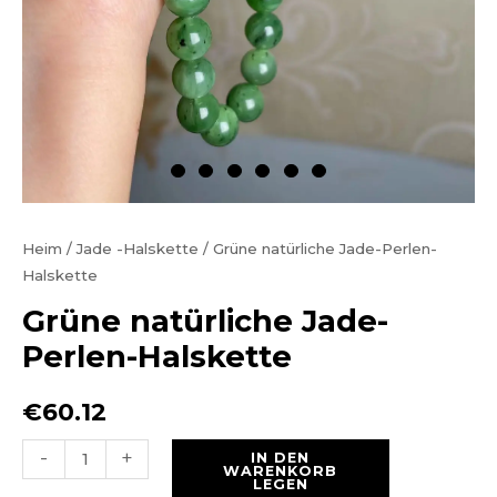
Heim
/
Jade -Halskette
/ Grüne natürliche Jade-Perlen-
Halskette
Grüne natürliche Jade-
Perlen-Halskette
€
60.12
Grüne
-
+
IN DEN
WARENKORB
natürliche
LEGEN