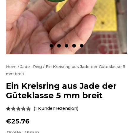
Heim
/
Jade -Ring
/ Ein Kreisring aus Jade der Güteklasse 5
mm breit
Ein Kreisring aus Jade der
Güteklasse 5 mm breit
(
1
Kundenrezension)
Bewertet
1
5.00
von 5
€
25.76
basierend
auf
Kundenbewertung
Größe
: 16mm