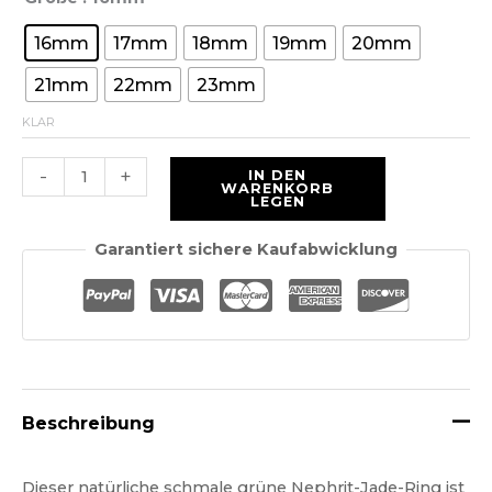
16mm
17mm
18mm
19mm
20mm
21mm
22mm
23mm
KLAR
Ein
-
+
IN DEN
WARENKORB
Kreisring
LEGEN
aus
Garantiert sichere Kaufabwicklung
Jade
der
Güteklasse
5
mm
breit
Beschreibung
Menge
Dieser natürliche schmale grüne Nephrit-Jade-Ring ist