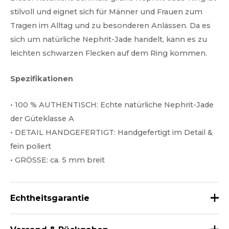
stilvoll und eignet sich für Männer und Frauen zum
Tragen im Alltag und zu besonderen Anlässen. Da es
sich um natürliche Nephrit-Jade handelt, kann es zu
leichten schwarzen Flecken auf dem Ring kommen.
Spezifikationen
• 100 % AUTHENTISCH: Echte natürliche Nephrit-Jade
der Güteklasse A
• DETAIL HANDGEFERTIGT: Handgefertigt im Detail &
fein poliert
• GRÖSSE: ca. 5 mm breit
Echtheitsgarantie
Alle unsere Jade bestehen garantiert zu 100 % aus