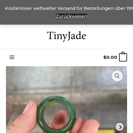
Kostenloser weltweiter Versand für Bestellungen über 199
Zurückweisen
Überspringen
Sie
zu
Inhalten
$
0.00
0