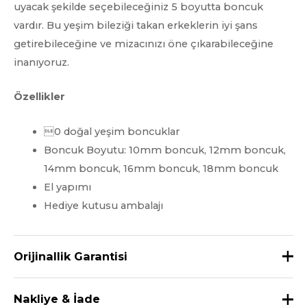
uyacak şekilde seçebileceğiniz 5 boyutta boncuk
vardır. Bu yeşim bileziği takan erkeklerin iyi şans
getirebileceğine ve mizacınızı öne çıkarabileceğine
inanıyoruz.
Özellikler
0 doğal yeşim boncuklar
Boncuk Boyutu: 10mm boncuk, 12mm boncuk,
14mm boncuk, 16mm boncuk, 18mm boncuk
El yapımı
Hediye kutusu ambalajı
Orijinallik Garantisi
Yeşimlerimizin Tamamının 0 Doğal Nefrit Olduğu
Nakliye & İade