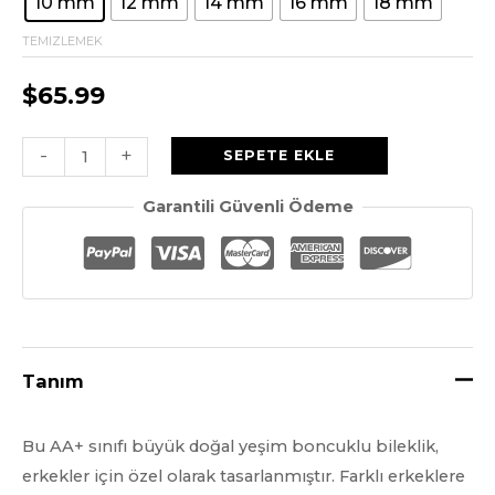
$65,99
10 mm
12 mm
14 mm
16 mm
18 mm
başından
TEMIZLEMEK
sonuna
$
65.99
kadar
Erkekler
-
+
SEPETE EKLE
$259,00
için
Garantili Güvenli Ödeme
AA
Sınıfı
Gerçek
Yeşim
Bileklik
miktar
Tanım
Bu AA+ sınıfı büyük doğal yeşim boncuklu bileklik,
erkekler için özel olarak tasarlanmıştır. Farklı erkeklere