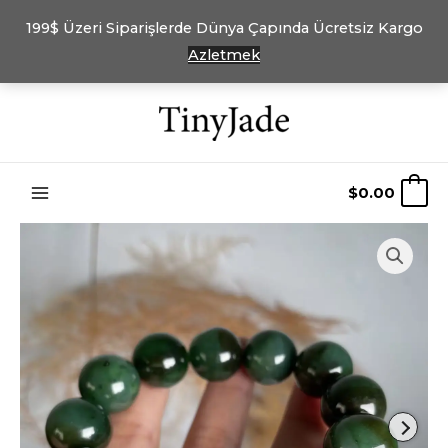
199$ Üzeri Siparişlerde Dünya Çapında Ücretsiz Kargo
Azletmek
İçeriğe
atla
$
0.00
0