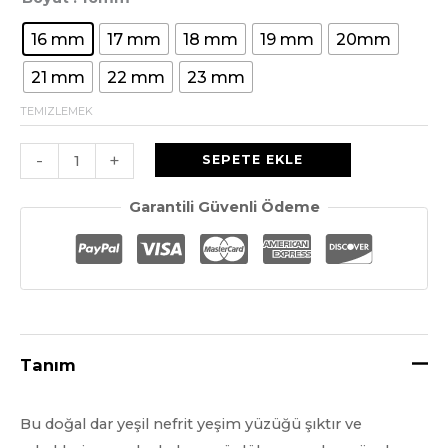
müşteri
puanı
16 mm
17 mm
18 mm
19 mm
20mm
21 mm
22 mm
23 mm
TEMIZLEMEK
A
-
+
SEPETE EKLE
Sınıfı
Garantili Güvenli Ödeme
Yeşim
Daire
Halkası
5mm
Genişliğinde
miktar
Tanım
Bu doğal dar yeşil nefrit yeşim yüzüğü şıktır ve