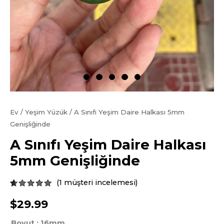
Ev
/
Yeşim Yüzük
/ A Sınıfı Yeşim Daire Halkası 5mm
Genişliğinde
A Sınıfı Yeşim Daire Halkası
5mm Genişliğinde
(
1
müşteri incelemesi)
derecelendirildi
1
5.00
$
29.99
dayalı
olarak 5
üzerinden
Boyut
: 16mm