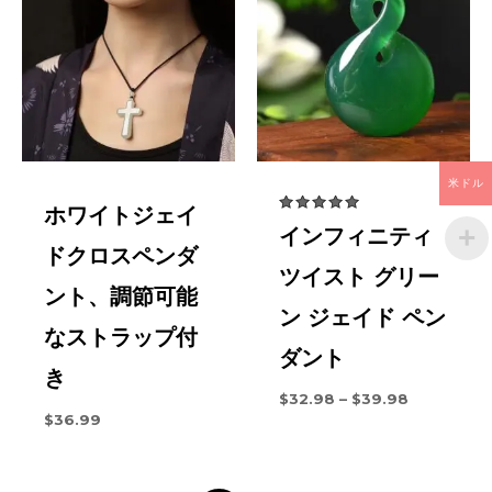
ィールドにマークが付いています
*
DHL / EMS / USPS /
フェデック
7～16営
イ
ス
/ UPS / エクスプレス
TinyJade 保証–私たちは販売するすべてのジュエリーを支持
業日
ギ
あなたの評価
*
します。
リ
すべての送料は
$
15.9
（配送保険
あなたのレビュー
*
ス
を含む）今すぐ
米ドル
他
通常7～
ホワイトジェイ
評価済み
国
21営業日
インフィニティ
5.00
5つのうち
ドクロスペンダ
名前
*
ツイスト グリー
ント、調節可能
今なら$199以上のご注文で全世界送料無料
ン ジェイド ペン
なストラップ付
配送情報の詳細を確認する >>
配送情報
ダント
電子メール
*
き
価
$
32.98
–
$
39.98
返金について & 返品
格
$
36.99
帯:
次回コメントするときのために、このブラウザに
$32.98
発送前であれば返金申請可能です。
を
名前、メールアドレス、ウェブサイトを保存してく
通