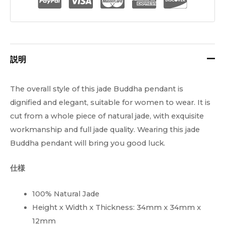
リ
は
格
ー
次
は:
ン
の
の
$57.88。
説明
翡
と
翠
The overall style of this jade Buddha pendant is
仏
お
dignified and elegant, suitable for women to wear. It is
ペ
り
cut from a whole piece of natural jade, with exquisite
ン
workmanship and full jade quality. Wearing this jade
ダ
で
Buddha pendant will bring you good luck.
ン
す。
ト
仕様
手
$66.88。
彫
100% Natural Jade
り
Height x Width x Thickness: 34mm x 34mm x
量
12mm