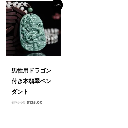
ださい。
し
-23%
1）PayPal返金到着期間（通常はリア​​ルタイム到着）
て
$39.98
2）クレジットカード決済の返金到着までの期間（通常7～
20営業日程度）
各注文に対して包括的な 30 日間の返品保証を提供しま
す。商品を返品したい場合は、配送先住所をお知らせいただ
く必要があります。
注: すべてのアイテムはオリジナルの状
態である必要があります。
男性用ドラゴン
付き本翡翠ペン
品質に問題がある場合、または間違ったバージョンを出
荷した場合は、商品の写真を撮り、カスタマーサービスに写
ダント
真を送ってください。品質問題のある商品については責任を
元
現
$
175.00
$
135.00
持って対応させていただきます。
の
在
価
の
格
価
返品・返金について詳しくはこちらをご確認ください >>>
返
は
格
品規則
次
は: