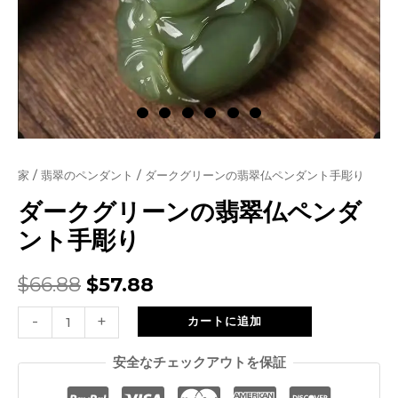
家
/
翡翠のペンダント
/ ダークグリーンの翡翠仏ペンダント手彫り
ダークグリーンの翡翠仏ペンダ
ント手彫り
元
現
$
66.88
$
57.88
の
在
ダ
-
+
カートに追加
ー
価
の
安全なチェックアウトを保証
ク
格
価
グ