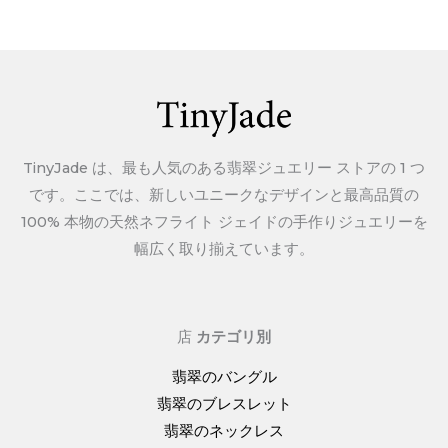
の
$135.00。
と
お
り
で
す。
$175.00。
TinyJade は、最も人気のある翡翠ジュエリー ストアの 1 つ
です。ここでは、新しいユニークなデザインと最高品質の
100% 本物の天然ネフライト ジェイドの手作りジュエリーを
幅広く取り揃えています。
店
カテゴリ別
翡翠のバングル
翡翠のブレスレット
翡翠のネックレス