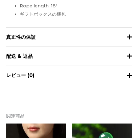
Rope length: 18
″
ギフトボックスの梱包
真正性の保証
当社の翡翠はすべて、100% 天然ネフライトであることが保
配送 & 返品
証されています。
配送について
レビュー (0)
当社の翡翠は責任を持って調達された供給源から厳選されて
おり、すべての翡翠ジュエリーは納品前に GIA の宝石鑑定
納期 ：
まだレビューはありません。
士によって認定されています。
方法と料金
国
納期
私たちは顧客を理解しています’ 翡翠ジュエリーを購入する
最初にレビューしてみませんか？ダー
関連商品
際には、その本物かどうかが心配です。すべての翡翠は、染
米
クグリーンの翡翠仏ペンダント手彫り”
色、浸漬、その他の化学処理を行っていない 100% 天然ネフ
国
あなたのメールアドレスは公開されません。
必須フ
ライト翡翠であることをお約束します。