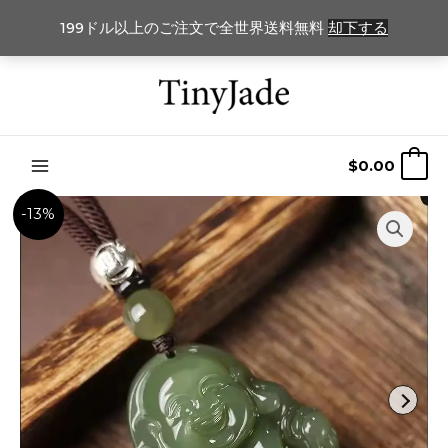
199ドル以上のご注文で全世界送料無料
却下する
コ
ン
テ
ン
$
0.00
0
ツ
に
-13%
ス
キ
ッ
プ