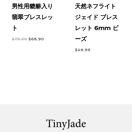
男性用貔貅入り
天然ネフライト
翡翠ブレスレッ
ジェイド ブレス
ト
レット 6mm ビ
ーズ
元
現
$
79.00
$
68.90
の
在
価
の
$
49.99
格
価
は
格
次
は:
の
$68.90。
と
お
り
で
す。
$79.00。