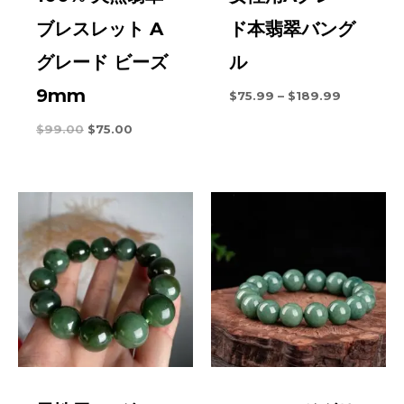
ブレスレット A
ド本翡翠バング
グレード ビーズ
ル
9mm
価
$
75.99
–
$
189.99
格
帯:
元
現
$
99.00
$
75.00
$75.99
の
在
を
価
の
通
格
価
し
は
格
て
次
は:
$189.99
の
$75.00。
と
お
り
で
す。
$99.00。