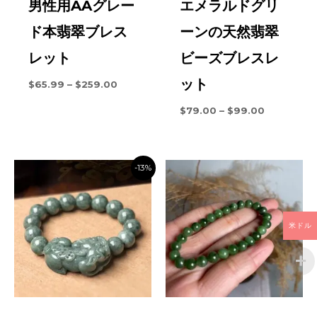
男性用AAグレー
エメラルドグリ
ド本翡翠ブレス
ーンの天然翡翠
レット
ビーズブレスレ
ット
価
$
65.99
–
$
259.00
格
帯:
価
$
79.00
–
$
99.00
$65.99
格
を
帯:
通
$79.00
し
を
て
-13%
通
$259.00
し
て
$99.00
米ドル