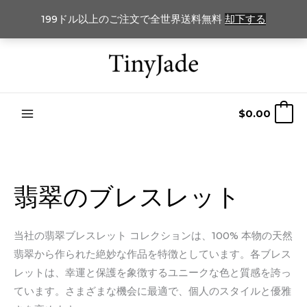
199ドル以上のご注文で全世界送料無料
却下する
コ
ン
テ
ン
$
0.00
0
ツ
に
ス
キ
翡翠のブレスレット
ッ
プ
当社の翡翠ブレスレット コレクションは、100% 本物の天然
翡翠から作られた絶妙な作品を特徴としています。各ブレス
レットは、幸運と保護を象徴するユニークな色と質感を誇っ
ています。さまざまな機会に最適で、個人のスタイルと優雅