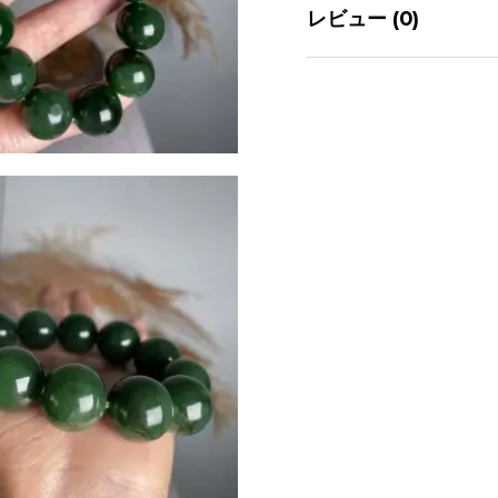
レビュー (0)
ュエリーは納品前に G
納期 ：
まだレビューはありま
私たちは顧客を理解して
うかが心配です。すべ
方法と料金
100% 天然ネフライ
最初にレビュ
翡翠ブレスレッ
TinyJade 保証–
DHL / EMS / USPS 
あなたのメールアド
クスプレス
いています
*
すべての送料は
$
15.
あなたの評価
*
ぐ
あなたのレビュ
今なら$199以上のご