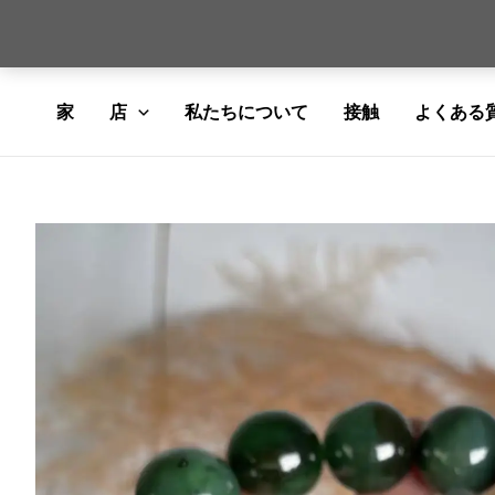
コ
家
店
私たちについて
接触
よくある
ン
テ
ン
ツ
に
ス
キ
ッ
プ