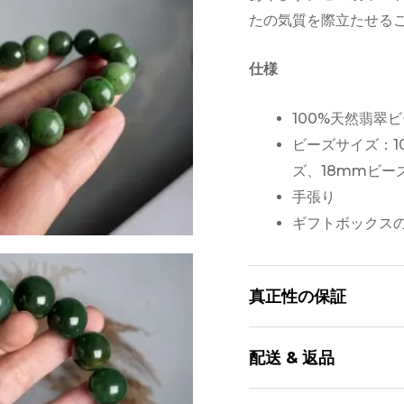
たの気質を際立たせる
ス
レ
仕様
ッ
ト
100%天然翡翠
量
ビーズサイズ：1
ズ、18mmビー
手張り
ギフトボックス
真正性の保証
当社の翡翠はすべて、1
配送 & 返品
当社の翡翠は責任を持