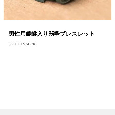
写真を撮り、カスタマ
ついては責任を持って
返品・返金について詳し
男性用貔貅入り翡翠ブレスレット
元
現
$
79.00
$
68.90
の
在
価
の
格
価
は
格
次
は:
の
$68.90。
と
お
り
で
す。
$79.00。