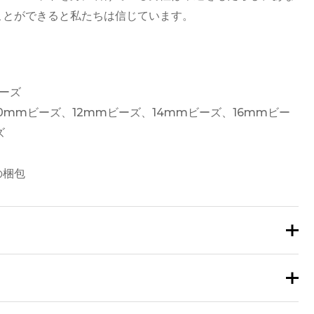
ことができると私たちは信じています。
ビーズ
0mmビーズ、12mmビーズ、14mmビーズ、16mmビー
ズ
の梱包
00% 天然ネフライトであることが保証されています。
って調達された供給源から厳選されており、すべての翡翠ジ