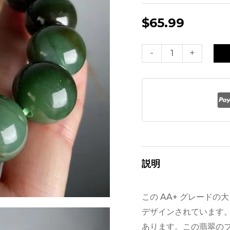
$
65.99
男
-
+
性
用
AA
グ
レ
ー
ド
説明
本
翡
この AA+ グレード
翠
デザインされています
ブ
あります。この翡翠の
レ