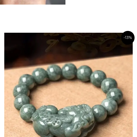
名前
*
配送情報の詳細を確認す
-13%
次回コメントす
発送前であれば返金
ス、ウェブサイトを
1）PayPal返金到着期
2）クレジットカード決
各注文に対して包括的
合は、配送先住所をお
リジナルの状態である
品質に問題がある場