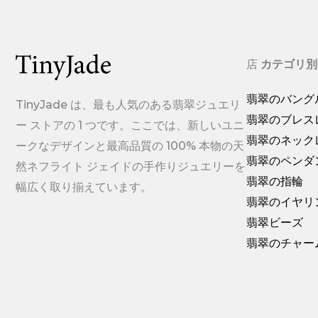
店
カテゴリ別
翡翠のバング
TinyJade は、最も人気のある翡翠ジュエリ
翡翠のブレス
ー ストアの 1 つです。ここでは、新しいユニ
翡翠のネック
ークなデザインと最高品質の 100% 本物の天
翡翠のペンダ
然ネフライト ジェイドの手作りジュエリーを
翡翠の指輪
幅広く取り揃えています。
翡翠のイヤリ
翡翠ビーズ
翡翠のチャー