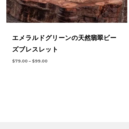
エメラルドグリーンの天然翡翠ビー
ズブレスレット
価
$
79.00
–
$
99.00
格
帯:
$79.00
を
通
し
て
$99.00