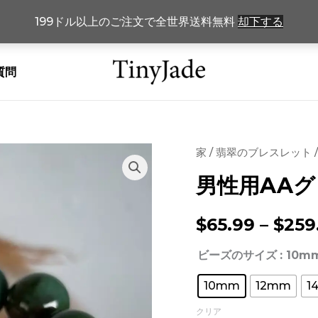
199ドル以上のご注文で全世界送料無料
却下する
質問
家
/
翡翠のブレスレット
男性用AA
$
65.99
–
$
259
ビーズのサイズ
: 10m
10mm
12mm
1
クリア