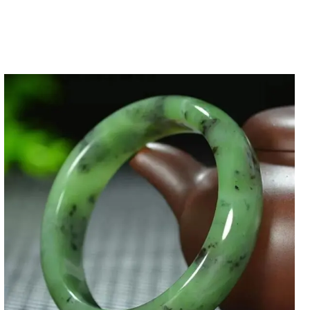
電子メール
*
る >>
配送情報
返金について & 返品
るときのために、このブラウザに名前、メールアドレ
申請可能です。
保存してください。
間（通常はリア​​ルタイム到着）
済の返金到着までの期間（通常7～20営業日程度）
な 30 日間の返品保証を提供します。商品を返品したい場
知らせいただく必要があります。
注: すべてのアイテムはオ
必要があります。
合、または間違ったバージョンを出荷した場合は、商品の