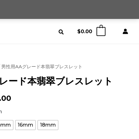
$
0.00
0
/ 男性用AAグレード本翡翠ブレスレット
グレード本翡翠ブレスレット
価
.00
格
m
帯:
4mm
16mm
18mm
$65.99