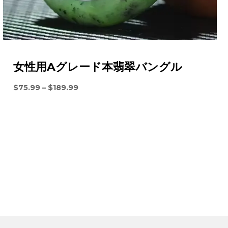
ーサービスに写真を送ってください。品質問題のある商品に
対応させていただきます。
くはこちらをご確認ください >>>
返品規則
女性用Aグレード本翡翠バングル
価
$
75.99
–
$
189.99
格
帯:
$75.99
を
通
し
て
$189.99