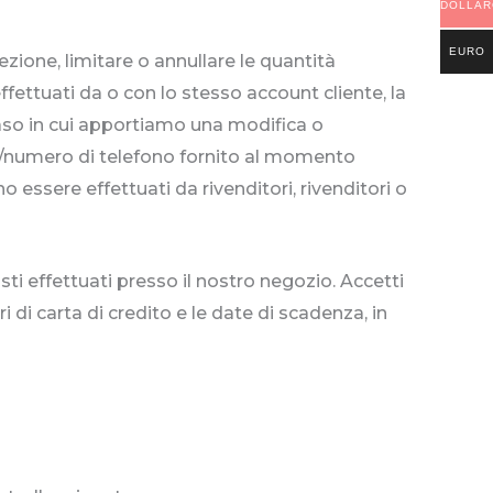
DOLLAR
STATUN
EURO
rezione, limitare o annullare le quantità
fettuati da o con lo stesso account cliente, la
 caso in cui apportiamo una modifica o
ne/numero di telefono fornito al momento
no essere effettuati da rivenditori, rivenditori o
sti effettuati presso il nostro negozio. Accetti
 di carta di credito e le date di scadenza, in