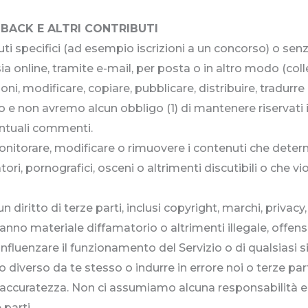
DBACK E ALTRI CONTRIBUTI
buti specifici (ad esempio iscrizioni a un concorso) o senz
 sia online, tramite e-mail, per posta o in altro modo (c
i, modificare, copiare, pubblicare, distribuire, tradurre
o e non avremo alcun obbligo (1) di mantenere riservat
entuali commenti.
torare, modificare o rimuovere i contenuti che determ
atori, pornografici, osceni o altrimenti discutibili o che v
iritto di terze parti, inclusi copyright, marchi, privacy, p
anno materiale diffamatorio o altrimenti illegale, offen
fluenzare il funzionamento del Servizio o di qualsiasi s
o diverso da te stesso o indurre in errore noi o terze part
o accuratezza. Non ci assumiamo alcuna responsabilità 
parti.