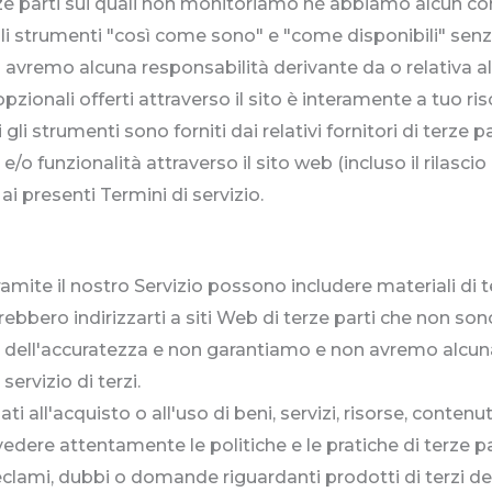
ze parti sui quali non monitoriamo né abbiamo alcun con
ali strumenti "così come sono" e "come disponibili" senz
vremo alcuna responsabilità derivante da o relativa all'u
pzionali offerti attraverso il sito è interamente a tuo ris
li strumenti sono forniti dai relativi fornitori di terze pa
/o funzionalità attraverso il sito web (incluso il rilascio
ai presenti Termini di servizio.
tramite il nostro Servizio possono includere materiali di t
rebbero indirizzarti a siti Web di terze parti che non son
 dell'accuratezza e non garantiamo e non avremo alcuna 
servizio di terzi.
 all'acquisto o all'uso di beni, servizi, risorse, contenut
ivedere attentamente le politiche e le pratiche di terze p
clami, dubbi o domande riguardanti prodotti di terzi devo