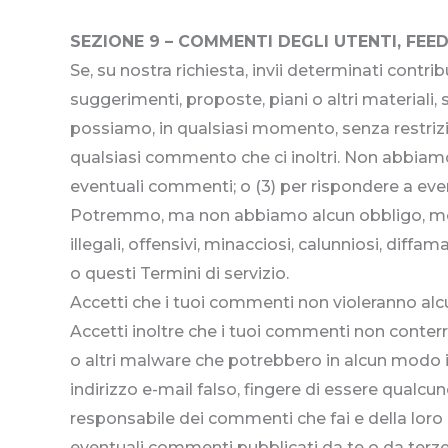
SEZIONE 9 – COMMENTI DEGLI UTENTI, FEE
Se, su nostra richiesta, invii determinati contri
suggerimenti, proposte, piani o altri materiali,
possiamo, in qualsiasi momento, senza restrizion
qualsiasi commento che ci inoltri. Non abbiam
eventuali commenti; o (3) per rispondere a ev
Potremmo, ma non abbiamo alcun obbligo, moni
illegali, offensivi, minacciosi, calunniosi, diffam
o questi Termini di servizio.
Accetti che i tuoi commenti non violeranno alcun d
Accetti inoltre che i tuoi commenti non conterr
o altri malware che potrebbero in alcun modo in
indirizzo e-mail falso, fingere di essere qualcun
responsabile dei commenti che fai e della lor
eventuali commenti pubblicati da te o da terze 