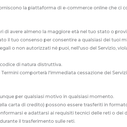
forniscono la piattaforma di e-commerce online che ci con
ari di avere almeno la maggiore età nel tuo stato o provi
ato il tuo consenso per consentire a qualsiasi dei tuoi min
legali o non autorizzati né puoi, nell'uso del Servizio, vio
odice di natura distruttiva.
ei Termini comporterà l'immediata cessazione dei Servizi
 a chiunque per qualsiasi motivo in qualsiasi momento.
della carta di credito) possono essere trasferiti in form
nformarsi e adattarsi ai requisiti tecnici delle reti o dei
rante il trasferimento sulle reti.